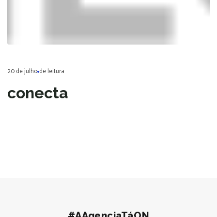
20 de julho
de leitura
conecta
#AAgenciaTáON